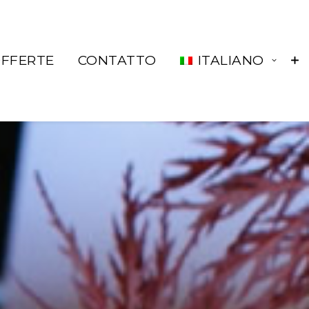
FFERTE
CONTATTO
ITALIANO
686 92 73 04
correo@lacueste.com
La Cueste 26, LLenín
33556
Cangas De Onís -