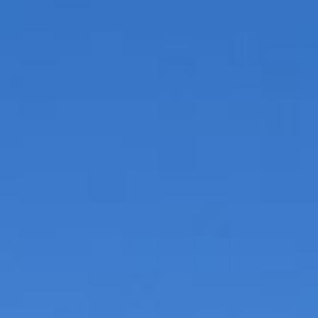
Asturias
m