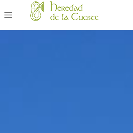
686 92 73 04
correo@lacueste.com
La Cueste 26, LLenín
33556
Cangas De Onís -