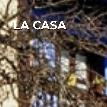
LA CASA
L’Heredad de la Cueste è una
casa rurale nel comune di
Cangas de Onís (Asturie), con
un ampio panorama delle vette
dei Picchi d’Europa, alloggiare
nelle sue camere è l’ideale per
vivere momenti di relax
sentendosi coccolati.