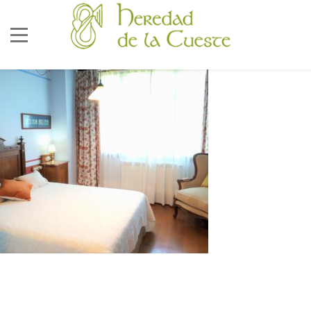
686 92 73 04
correo@lacueste.com
La Cueste 26, LLenín
33556
Cangas De Onís -