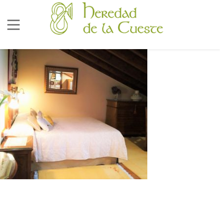
686 92 73 04
correo@lacueste.com
La Cueste 26, LLenín
33556
Cangas De Onís -