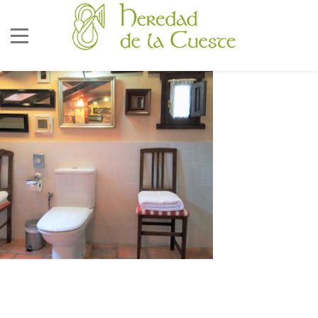
686 92 73 04
correo@lacueste.com
La Cueste 26, LLenín
33556
Cangas De Onís -