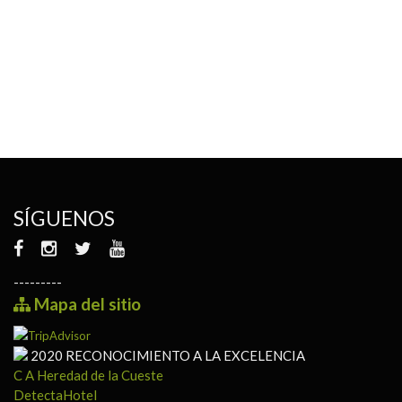
Asturias
SÍGUENOS
---------
Mapa del sitio
2020
RECONOCIMIENTO A LA EXCELENCIA
C A Heredad de la Cueste
DetectaHotel