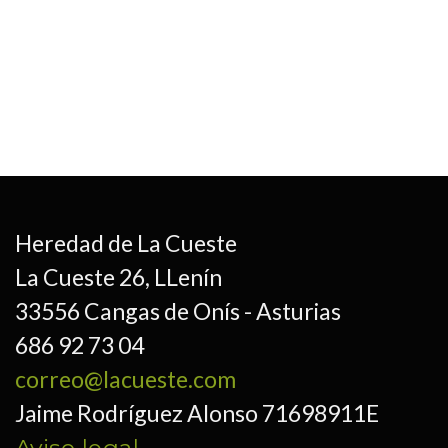
Heredad de La Cueste
La Cueste 26, LLenín
33556 Cangas de Onís - Asturias
686 92 73 04
correo@lacueste.com
Jaime Rodríguez Alonso 71698911E