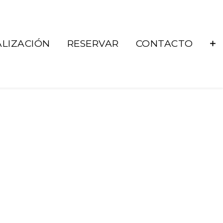
LIZACIÓN
RESERVAR
CONTACTO
686 92 73 04
correo@lacueste.com
La Cueste 26, LLenín
33556
Cangas De Onís -