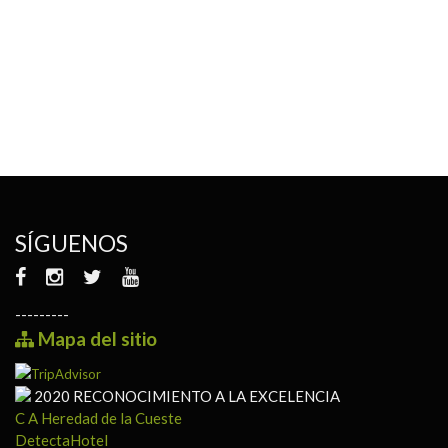
Asturias
SÍGUENOS
---------
Mapa del sitio
2020
RECONOCIMIENTO A LA EXCELENCIA
C A Heredad de la Cueste
DetectaHotel