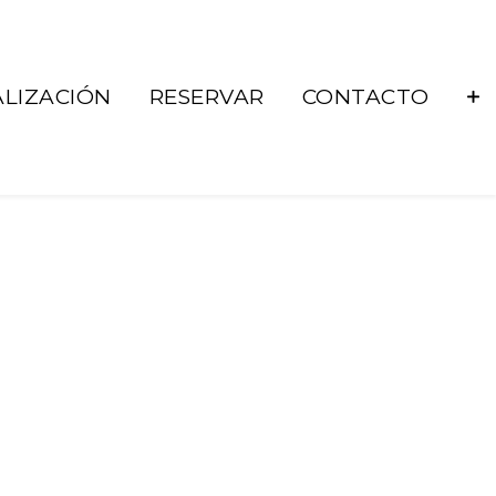
LIZACIÓN
RESERVAR
CONTACTO
686 92 73 04
correo@lacueste.com
La Cueste 26, LLenín
33556
Cangas De Onís -