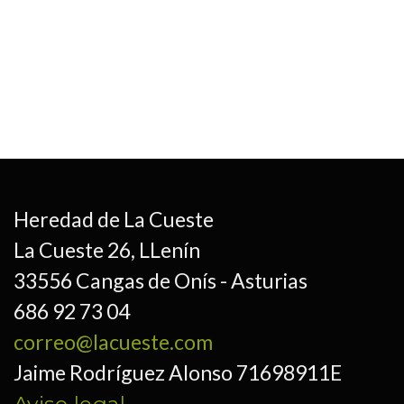
Heredad de La Cueste
La Cueste 26, LLenín
33556 Cangas de Onís - Asturias
686 92 73 04
correo@lacueste.com
Jaime Rodríguez Alonso 71698911E