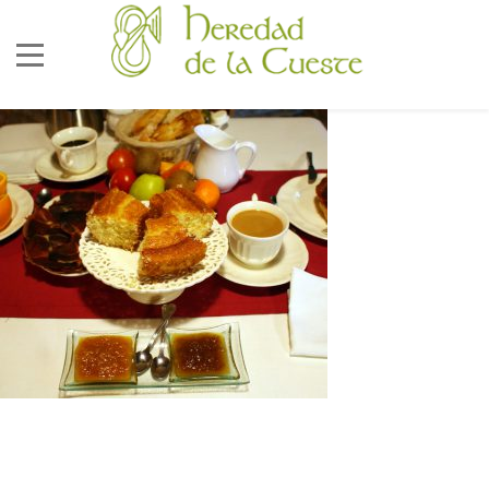
686 92 73 04
correo@lacueste.com
La Cueste 26, LLenín
33556
Cangas De Onís -