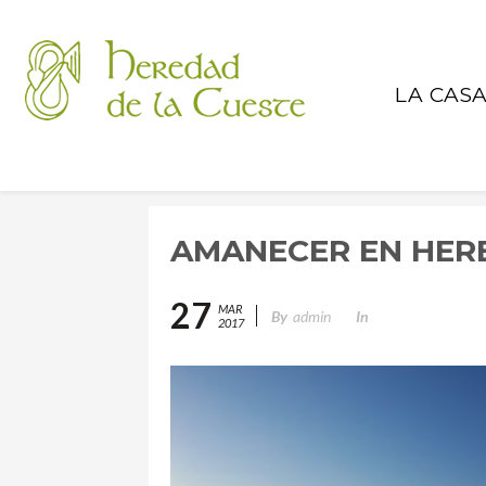
LA CAS
AMANECER EN HER
27
MAR
By
admin
In
2017