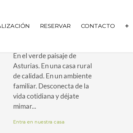
LIZACIÓN
RESERVAR
CONTACTO
RELÁJATE
En el verde paisaje de
Asturias. En una casa rural
686 92 73 04
de calidad. En un ambiente
familiar. Desconecta de la
correo@lacueste.com
vida cotidiana y déjate
La Cueste 26, LLenín
mimar...
33556
Entra en nuestra casa
Cangas De Onís -