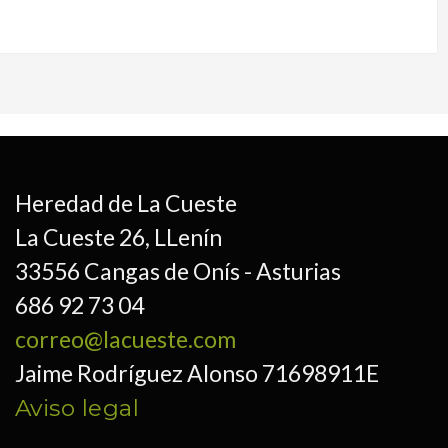
Heredad de La Cueste
La Cueste 26, LLenín
33556 Cangas de Onís - Asturias
686 92 73 04
correo@lacueste.com
Jaime Rodríguez Alonso 71698911E
Aviso legal