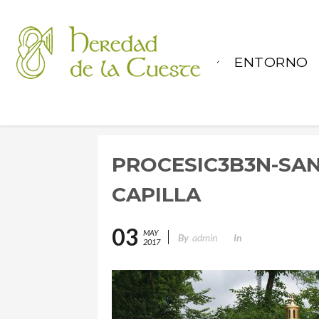
LA CASA
ENTORNO
PROCESIC3B3N-SAN
CAPILLA
03
MAY
By
admin
In
2017