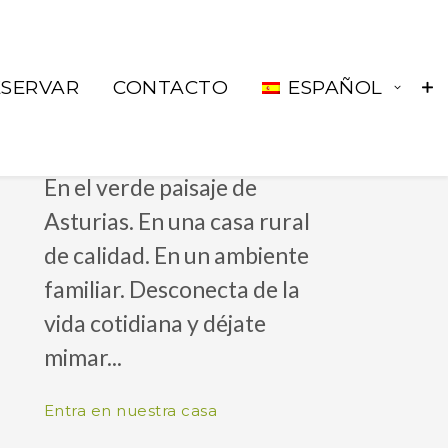
ESERVAR
CONTACTO
ESPAÑOL
RELÁJATE
En el verde paisaje de
Asturias. En una casa rural
686 92 73 04
de calidad. En un ambiente
familiar. Desconecta de la
correo@lacueste.com
vida cotidiana y déjate
La Cueste 26, LLenín
mimar...
33556
Entra en nuestra casa
Cangas De Onís -