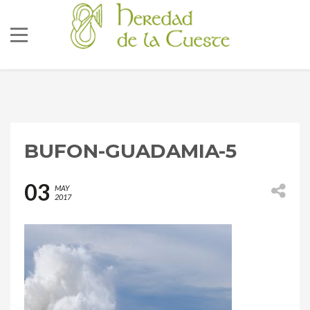
BUFON-GUADAMIA-5
686 92 73 04
03
MAY
2017
correo@lacueste.com
La Cueste 26, LLenín
33556
Cangas De Onís -