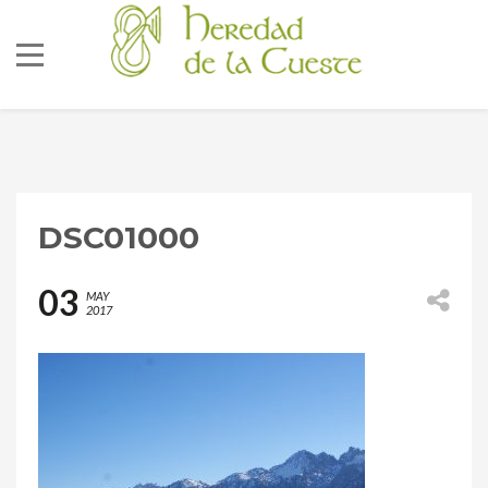
DSC01000
686 92 73 04
03
MAY
2017
correo@lacueste.com
La Cueste 26, LLenín
33556
Cangas De Onís -