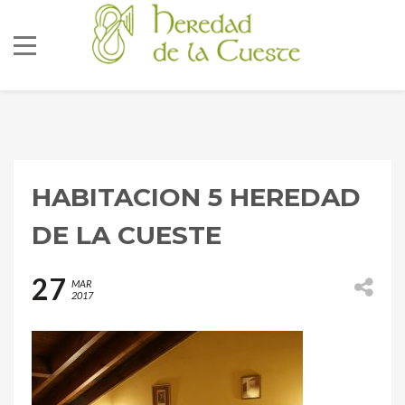
HABITACION 5 HEREDAD
686 92 73 04
DE LA CUESTE
correo@lacueste.com
27
MAR
2017
La Cueste 26, LLenín
33556
Cangas De Onís -