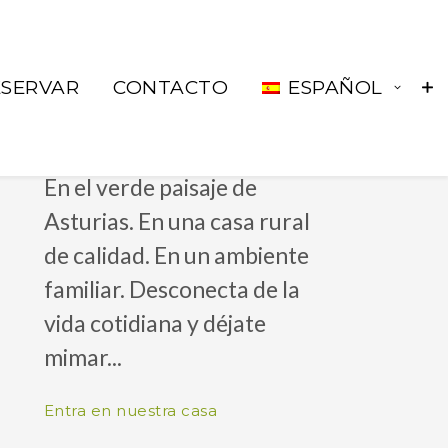
ESERVAR
CONTACTO
ESPAÑOL
RELÁJATE
En el verde paisaje de
Asturias. En una casa rural
686 92 73 04
de calidad. En un ambiente
familiar. Desconecta de la
correo@lacueste.com
vida cotidiana y déjate
La Cueste 26, LLenín
mimar...
33556
Entra en nuestra casa
Cangas De Onís -