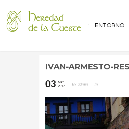
LA CASA
ENTORNO
IVAN-ARMESTO-RE
03
MAY
By
admin
In
2017