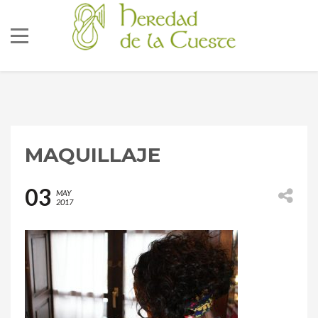
MAQUILLAJE
686 92 73 04
03
MAY
2017
correo@lacueste.com
La Cueste 26, LLenín
33556
Cangas De Onís -